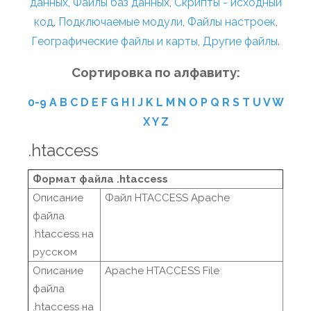
данных
,
Файлы баз данных
,
Скрипты - исходный
код
,
Подключаемые модули
,
Файлы настроек
,
Географические файлы и карты
,
Другие файлы
.
Сортировка по алфавиту:
0-9
A
B
C
D
E
F
G
H
I
J
K
L
M
N
O
P
Q
R
S
T
U
V
W
X
Y
Z
.htaccess
Формат файла .htaccess
Описание
Файл HTACCESS Apache
файла
.htaccess на
русском
Описание
Apache HTACCESS File
файла
.htaccess на