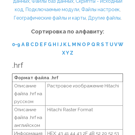
данных
,
Файлы баз данных
,
Скрипты - исходный
код
,
Подключаемые модули
,
Файлы настроек
,
Географические файлы и карты
,
Другие файлы
.
Сортировка по алфавиту:
0-9
A
B
C
D
E
F
G
H
I
J
K
L
M
N
O
P
Q
R
S
T
U
V
W
X
Y
Z
.hrf
Формат файла .hrf
Описание
Растровое изображение Hitachi
файла .hrf на
русском
Описание
Hitachi Raster Format
файла .hrf на
английском
Информация
HEX: 43 41 44 43 2F 4B 52 20 52 53