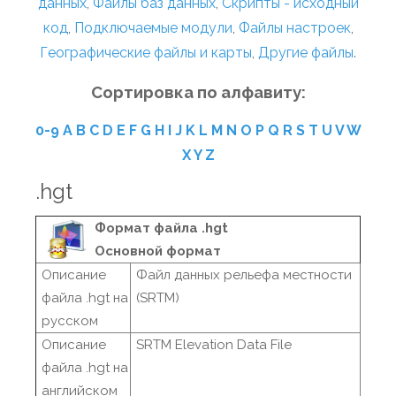
данных
,
Файлы баз данных
,
Скрипты - исходный
код
,
Подключаемые модули
,
Файлы настроек
,
Географические файлы и карты
,
Другие файлы
.
Сортировка по алфавиту:
0-9
A
B
C
D
E
F
G
H
I
J
K
L
M
N
O
P
Q
R
S
T
U
V
W
X
Y
Z
.hgt
Формат файла .hgt
Основной формат
Описание
Файл данных рельефа местности
файла .hgt на
(SRTM)
русском
Описание
SRTM Elevation Data File
файла .hgt на
английском