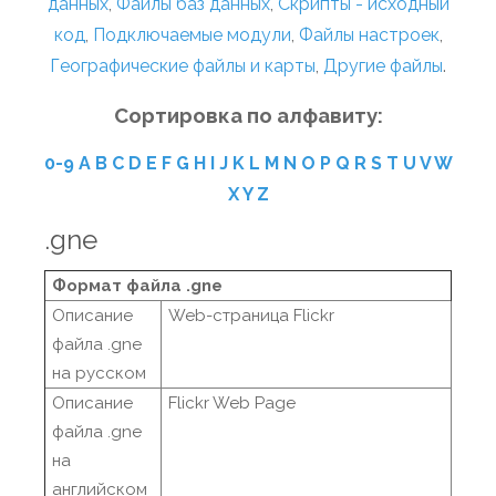
данных
,
Файлы баз данных
,
Скрипты - исходный
код
,
Подключаемые модули
,
Файлы настроек
,
Географические файлы и карты
,
Другие файлы
.
Сортировка по алфавиту:
0-9
A
B
C
D
E
F
G
H
I
J
K
L
M
N
O
P
Q
R
S
T
U
V
W
X
Y
Z
.gne
Формат файла .gne
Описание
Web-страница Flickr
файла .gne
на русском
Описание
Flickr Web Page
файла .gne
на
английском