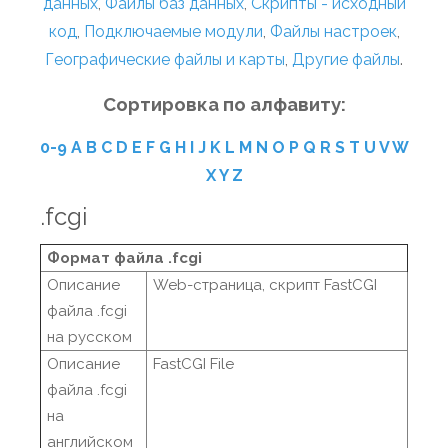
данных
,
Файлы баз данных
,
Скрипты - исходный
код
,
Подключаемые модули
,
Файлы настроек
,
Географические файлы и карты
,
Другие файлы
.
Сортировка по алфавиту:
0-9
A
B
C
D
E
F
G
H
I
J
K
L
M
N
O
P
Q
R
S
T
U
V
W
X
Y
Z
.fcgi
Формат файла .fcgi
Описание
Web-страница, скрипт FastCGI
файла .fcgi
на русском
Описание
FastCGI File
файла .fcgi
на
английском