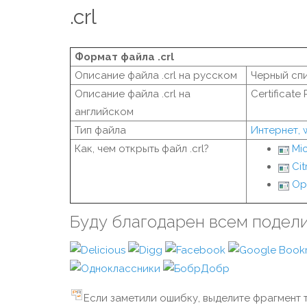
.crl
Формат файла .crl
Описание файла .crl на русском
Черный сп
Описание файла .crl на
Certificate 
английском
Тип файла
Интернет,
Как, чем открыть файл .crl?
Mic
Cit
Op
Буду благодарен всем подел
Если заметили ошибку, выделите фрагмент т