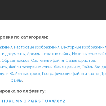
ровка по категориям:
ражения
,
Растровые изображения
,
Векторные изображени
т и документы
,
Архивы - сжатые файлы
,
Исполняемые фай
,
Образы дисков
,
Системные файлы
,
Файлы шрифтов
,
енты
,
Файлы резервных копий
,
Файлы данных
,
Файлы баз д
дули
,
Файлы настроек
,
Географические файлы и карты
,
Др
файлы
.
ировка по алфавиту:
H
I
J
K
L
M
N
O
P
Q
R
S
T
U
V
W
X
Y
Z