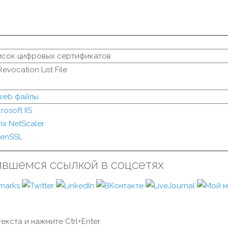
исок цифровых сертификатов
Revocation List File
 web файлы
rosoft IIS
rix NetScaler
enSSL
ившемся ссылкой в соцсетях
екста и нажмите Ctrl+Enter