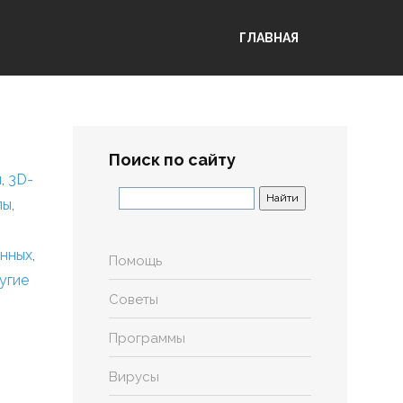
ГЛАВНАЯ
Поиск по сайту
я
,
3D-
лы
,
анных
,
Помощь
угие
Советы
Программы
Вирусы