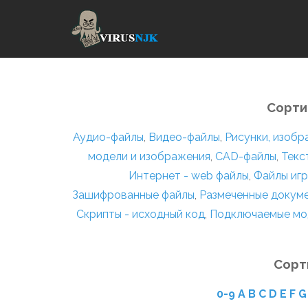
Сорти
Аудио-файлы
,
Видео-файлы
,
Рисунки, изоб
модели и изображения
,
CAD-файлы
,
Текс
Интернет - web файлы
,
Файлы игр
Зашифрованные файлы
,
Размеченные докум
Скрипты - исходный код
,
Подключаемые мо
Сорт
0-9
A
B
C
D
E
F
G