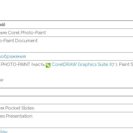
ый)
ие Corel Photo-Paint
o-Paint Document
изображения
l PHOTO-PAINT (часть
CorelDRAW Graphics Suite X7
), Paint
ew
я Pocket Slides
es Presentation
йлы