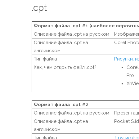
.cpt
Формат файла .cpt #1 (наиболее вероятн
Описание файла .cpt на русском
Изображен
Описание файла .cpt на
Corel Phot
английском
Тип файла
Рисунки, 
Как, чем открыть файл .cpt?
Core
Pro
XnVi
Формат файла .cpt #2
Описание файла .cpt на русском
Презентаци
Описание файла .cpt на
Pocket Slid
английском
Тип файла
Другие фа