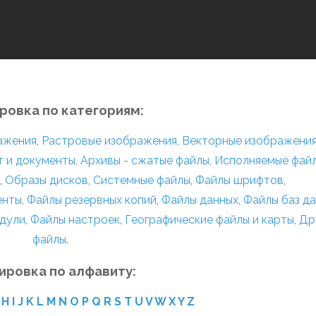
ровка по категориям:
ражения
,
Растровые изображения
,
Векторные изображени
т и документы
,
Архивы - сжатые файлы
,
Исполняемые фай
,
Образы дисков
,
Системные файлы
,
Файлы шрифтов
,
енты
,
Файлы резервных копий
,
Файлы данных
,
Файлы баз д
дули
,
Файлы настроек
,
Географические файлы и карты
,
Др
файлы
.
ировка по алфавиту:
H
I
J
K
L
M
N
O
P
Q
R
S
T
U
V
W
X
Y
Z