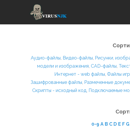
Сорти
Аудио-файлы
,
Видео-файлы
,
Рисунки, изоб
модели и изображения
,
CAD-файлы
,
Текс
Интернет - web файлы
,
Файлы игр
Зашифрованные файлы
,
Размеченные докум
Скрипты - исходный код
,
Подключаемые мо
Сорт
0-9
A
B
C
D
E
F
G