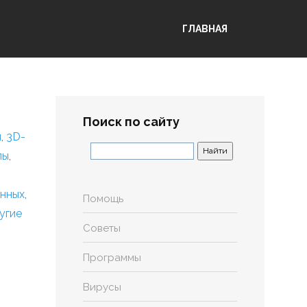
ГЛАВНАЯ
Поиск по сайту
я
,
3D-
лы
,
анных
,
Помощь
угие
Советы
Программы
Вирусы