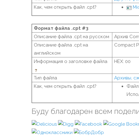
Как, чем открыть файл .cpt?
Mi
Формат файла .cpt #3
Описание файла .cpt на русском
Архив Com
Описание файла .cpt на
Compact Pr
английском
Информация о заголовке файла
HEX: 00
Тип файла
Архивы, с
Как, чем открыть файл .cpt?
Файл
Испо
Буду благодарен всем подел