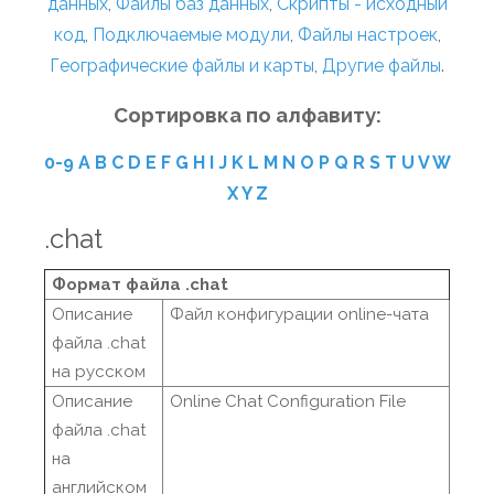
данных
,
Файлы баз данных
,
Скрипты - исходный
код
,
Подключаемые модули
,
Файлы настроек
,
Географические файлы и карты
,
Другие файлы
.
Сортировка по алфавиту:
0-9
A
B
C
D
E
F
G
H
I
J
K
L
M
N
O
P
Q
R
S
T
U
V
W
X
Y
Z
.chat
Формат файла .chat
Описание
Файл конфигурации online-чата
файла .chat
на русском
Описание
Online Chat Configuration File
файла .chat
на
английском