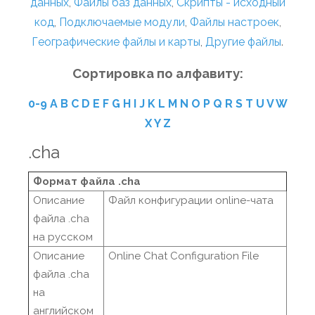
данных
,
Файлы баз данных
,
Скрипты - исходный
код
,
Подключаемые модули
,
Файлы настроек
,
Географические файлы и карты
,
Другие файлы
.
Сортировка по алфавиту:
0-9
A
B
C
D
E
F
G
H
I
J
K
L
M
N
O
P
Q
R
S
T
U
V
W
X
Y
Z
.cha
Формат файла .cha
Описание
Файл конфигурации online-чата
файла .cha
на русском
Описание
Online Chat Configuration File
файла .cha
на
английском