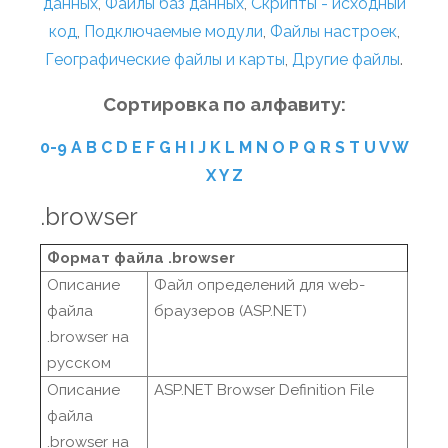
данных
,
Файлы баз данных
,
Скрипты - исходный
код
,
Подключаемые модули
,
Файлы настроек
,
Географические файлы и карты
,
Другие файлы
.
Сортировка по алфавиту:
0-9
A
B
C
D
E
F
G
H
I
J
K
L
M
N
O
P
Q
R
S
T
U
V
W
X
Y
Z
.browser
Формат файла .browser
Описание
Файл определений для web-
файла
браузеров (ASP.NET)
.browser на
русском
Описание
ASP.NET Browser Definition File
файла
.browser на