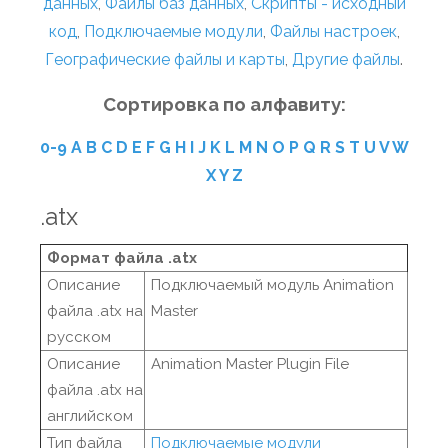
данных
,
Файлы баз данных
,
Скрипты - исходный
код
,
Подключаемые модули
,
Файлы настроек
,
Географические файлы и карты
,
Другие файлы
.
Сортировка по алфавиту:
0-9
A
B
C
D
E
F
G
H
I
J
K
L
M
N
O
P
Q
R
S
T
U
V
W
X
Y
Z
.atx
Формат файла .atx
Описание
Подключаемый модуль Animation
файла .atx на
Master
русском
Описание
Animation Master Plugin File
файла .atx на
английском
Тип файла
Подключаемые модули