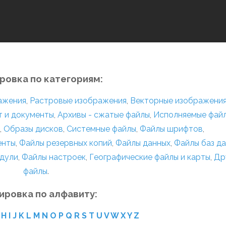
ровка по категориям:
ражения
,
Растровые изображения
,
Векторные изображени
т и документы
,
Архивы - сжатые файлы
,
Исполняемые фай
,
Образы дисков
,
Системные файлы
,
Файлы шрифтов
,
енты
,
Файлы резервных копий
,
Файлы данных
,
Файлы баз д
дули
,
Файлы настроек
,
Географические файлы и карты
,
Др
файлы
.
ировка по алфавиту:
H
I
J
K
L
M
N
O
P
Q
R
S
T
U
V
W
X
Y
Z