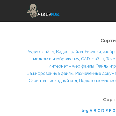
Сорти
Аудио-файлы
,
Видео-файлы
,
Рисунки, изоб
модели и изображения
,
CAD-файлы
,
Текс
Интернет - web файлы
,
Файлы игр
Зашифрованные файлы
,
Размеченные докум
Скрипты - исходный код
,
Подключаемые мо
Сорт
0-9
A
B
C
D
E
F
G