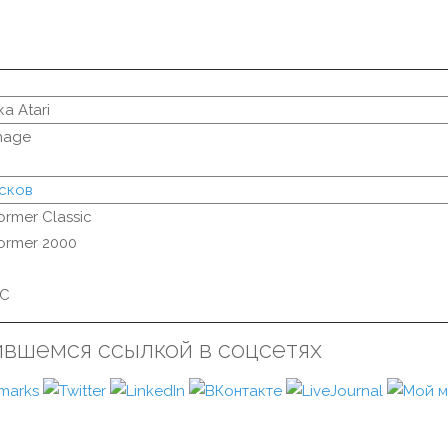
а Atari
Image
сков
ormer Classic
ormer 2000
PC
ившемся ссылкой в соцсетях