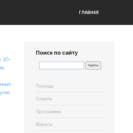
ГЛАВНАЯ
Поиск по сайту
я
,
3D-
лы
,
анных
,
Помощь
угие
Советы
Программы
Вирусы