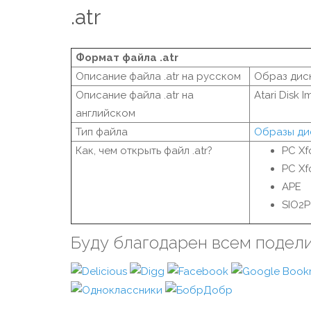
.atr
Формат файла .atr
Описание файла .atr на русском
Образ диск
Описание файла .atr на
Atari Disk 
английском
Тип файла
Образы ди
Как, чем открыть файл .atr?
PC Xf
PC Xf
APE
SIO2
Буду благодарен всем подел