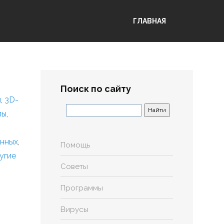
ГЛАВНАЯ
Поиск по сайту
я
,
3D-
лы
,
анных
,
Помощь
угие
Советы
Программы
Вирусы