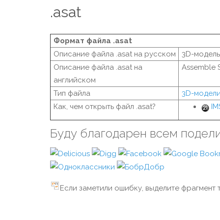
.asat
Формат файла .asat
Описание файла .asat на русском
3D-модель
Описание файла .asat на
Assemble S
английском
Тип файла
3D-модели
Как, чем открыть файл .asat?
IM
Буду благодарен всем подел
Если заметили ошибку, выделите фрагмент т