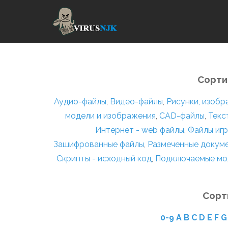
Сорти
Аудио-файлы
,
Видео-файлы
,
Рисунки, изоб
модели и изображения
,
CAD-файлы
,
Текс
Интернет - web файлы
,
Файлы игр
Зашифрованные файлы
,
Размеченные докум
Скрипты - исходный код
,
Подключаемые мо
Сорт
0-9
A
B
C
D
E
F
G