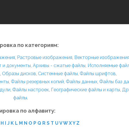
ровка по категориям:
ражения
,
Растровые изображения
,
Векторные изображени
т и документы
,
Архивы - сжатые файлы
,
Исполняемые фай
,
Образы дисков
,
Системные файлы
,
Файлы шрифтов
,
енты
,
Файлы резервных копий
,
Файлы данных
,
Файлы баз д
дули
,
Файлы настроек
,
Географические файлы и карты
,
Др
файлы
.
ировка по алфавиту:
H
I
J
K
L
M
N
O
P
Q
R
S
T
U
V
W
X
Y
Z