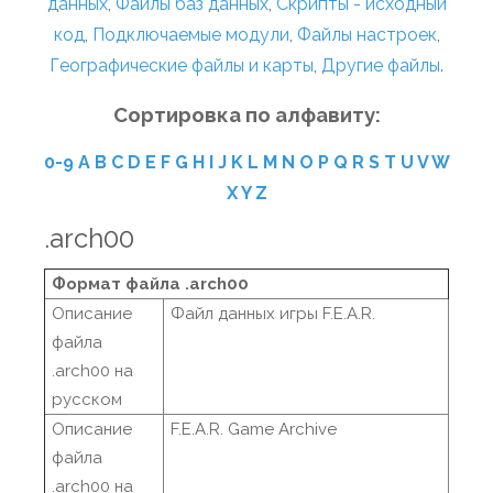
данных
,
Файлы баз данных
,
Скрипты - исходный
код
,
Подключаемые модули
,
Файлы настроек
,
Географические файлы и карты
,
Другие файлы
.
Сортировка по алфавиту:
0-9
A
B
C
D
E
F
G
H
I
J
K
L
M
N
O
P
Q
R
S
T
U
V
W
X
Y
Z
.arch00
Формат файла .arch00
Описание
Файл данных игры F.E.A.R.
файла
.arch00 на
русском
Описание
F.E.A.R. Game Archive
файла
.arch00 на