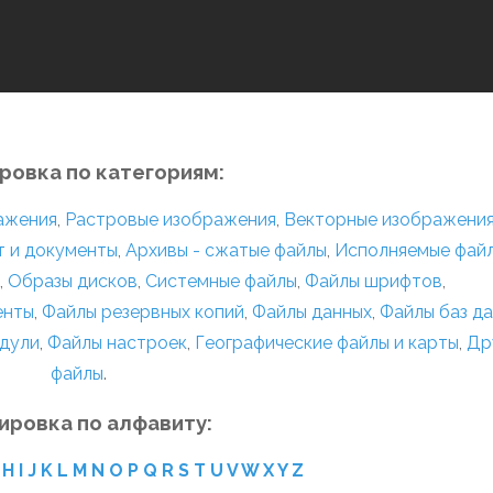
ровка по категориям:
ражения
,
Растровые изображения
,
Векторные изображени
т и документы
,
Архивы - сжатые файлы
,
Исполняемые фай
,
Образы дисков
,
Системные файлы
,
Файлы шрифтов
,
енты
,
Файлы резервных копий
,
Файлы данных
,
Файлы баз д
дули
,
Файлы настроек
,
Географические файлы и карты
,
Др
файлы
.
ировка по алфавиту:
H
I
J
K
L
M
N
O
P
Q
R
S
T
U
V
W
X
Y
Z