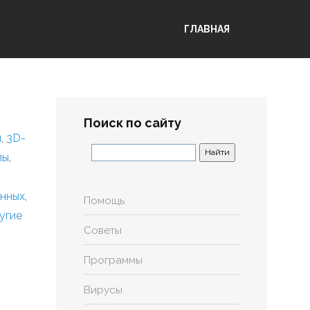
ГЛАВНАЯ
Поиск по сайту
я
,
3D-
лы
,
анных
,
Помощь
угие
Советы
Программы
Вирусы