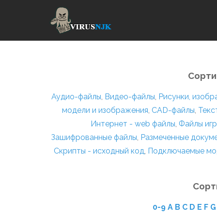
Сорти
Аудио-файлы
,
Видео-файлы
,
Рисунки, изоб
модели и изображения
,
CAD-файлы
,
Текс
Интернет - web файлы
,
Файлы игр
Зашифрованные файлы
,
Размеченные докум
Скрипты - исходный код
,
Подключаемые мо
Сорт
0-9
A
B
C
D
E
F
G