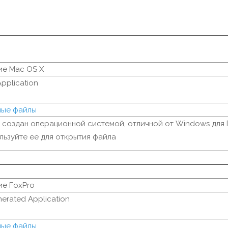
е Mac OS X
pplication
мые файлы
 создан операционной системой, отличной от Windows для 
льзуйте ее для открытия файла
е FoxPro
erated Application
мые файлы