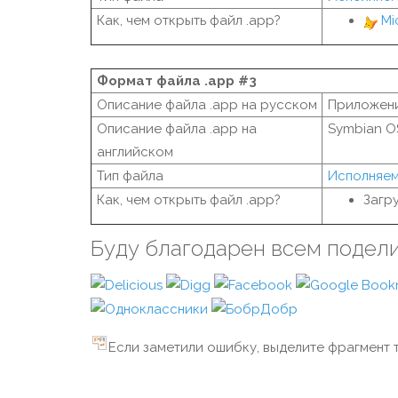
Как, чем открыть файл .app?
Mi
Формат файла .app #3
Описание файла .app на русском
Приложени
Описание файла .app на
Symbian OS
английском
Тип файла
Исполняе
Как, чем открыть файл .app?
Загр
Буду благодарен всем подел
Если заметили ошибку, выделите фрагмент т