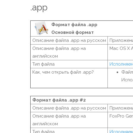
.app
Формат файла .app
Основной формат
Описание файла .app на русском
Приложени
Описание файла .app на
Mac OS X A
английском
Тип файла
Исполняе
Как, чем открыть файл .app?
Файл
Испо
Формат файла .app #2
Описание файла .app на русском
Приложени
Описание файла .app на
FoxPro Gen
английском
Тип файла
Исполняе