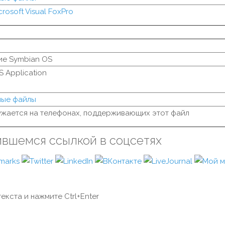
crosoft Visual FoxPro
е Symbian OS
 Application
мые файлы
ужается на телефонах, поддерживающих этот файл
ившемся ссылкой в соцсетях
екста и нажмите Ctrl+Enter