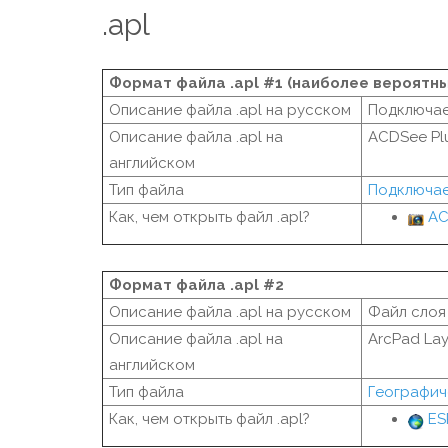
.apl
Формат файла .apl #1 (наиболее вероятны
Описание файла .apl на русском
Подключае
Описание файла .apl на
ACDSee Plu
английском
Тип файла
Подключа
Как, чем открыть файл .apl?
AC
Формат файла .apl #2
Описание файла .apl на русском
Файл слоя
Описание файла .apl на
ArcPad Laye
английском
Тип файла
Географич
Как, чем открыть файл .apl?
ES