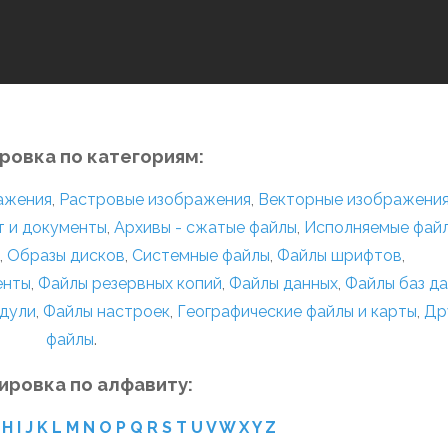
ровка по категориям:
ражения
,
Растровые изображения
,
Векторные изображени
т и документы
,
Архивы - сжатые файлы
,
Исполняемые фай
,
Образы дисков
,
Системные файлы
,
Файлы шрифтов
,
енты
,
Файлы резервных копий
,
Файлы данных
,
Файлы баз д
дули
,
Файлы настроек
,
Географические файлы и карты
,
Др
файлы
.
ировка по алфавиту:
H
I
J
K
L
M
N
O
P
Q
R
S
T
U
V
W
X
Y
Z