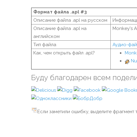
Формат файла .apl #3
Описание файла .apl на русском
Информаци
Описание файла .apl на
Monkey's Au
английском
Тип файла
Аудио-фа
Как, чем открыть файл .apl?
Monke
Nu
Буду благодарен всем подел
Если заметили ошибку, выделите фрагмент т