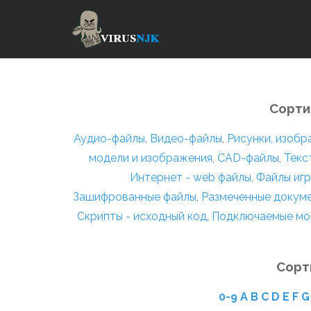
Сорти
Аудио-файлы
,
Видео-файлы
,
Рисунки, изоб
модели и изображения
,
CAD-файлы
,
Текс
Интернет - web файлы
,
Файлы игр
Зашифрованные файлы
,
Размеченные докум
Скрипты - исходный код
,
Подключаемые мо
Сорт
0-9
A
B
C
D
E
F
G