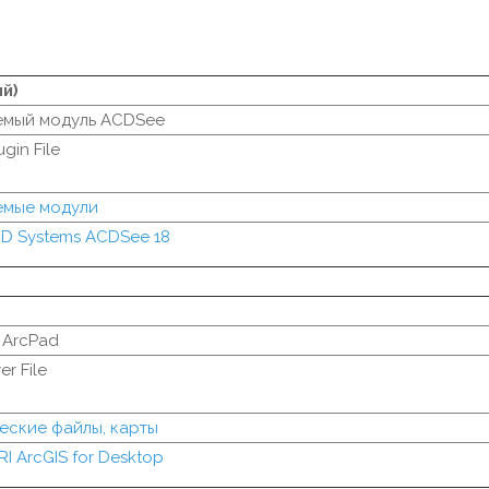
й)
мый модуль ACDSee
gin File
емые модули
D Systems ACDSee 18
 ArcPad
r File
еские файлы, карты
RI ArcGIS for Desktop