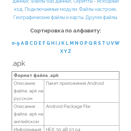
данных
,
Файлы баз данных
,
Скрипты - исходный
код
,
Подключаемые модули
,
Файлы настроек
,
Географические файлы и карты
,
Другие файлы
.
Сортировка по алфавиту:
0-9
A
B
C
D
E
F
G
H
I
J
K
L
M
N
O
P
Q
R
S
T
U
V
W
X
Y
Z
.apk
Формат файла .apk
Описание
Пакет приложения Android
файла .apk на
русском
Описание
Android Package File
файла .apk на
английском
Информация
HEX: 50 4B 03 04