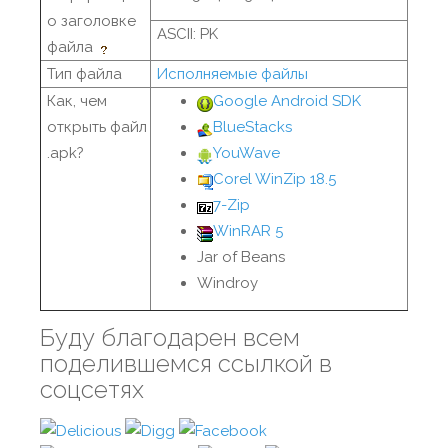
о заголовке
ASCII: PK
файла
Тип файла
Исполняемые файлы
Как, чем
Google Android SDK
открыть файл
BlueStacks
.apk?
YouWave
Corel WinZip 18.5
7-Zip
WinRAR 5
Jar of Beans
Windroy
Буду благодарен всем
поделившемся ссылкой в
соцсетях