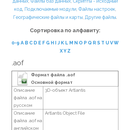
данных
,
Файлы баз данных
,
Скрипты - исходный
код
,
Подключаемые модули
,
Файлы настроек
,
Географические файлы и карты
,
Другие файлы
.
Сортировка по алфавиту:
0-9
A
B
C
D
E
F
G
H
I
J
K
L
M
N
O
P
Q
R
S
T
U
V
W
X
Y
Z
.aof
Формат файла .aof
Основной формат
Описание
3D-объект Artlantis
файла .aof на
русском
Описание
Artlantis Object File
файла .aof на
английском