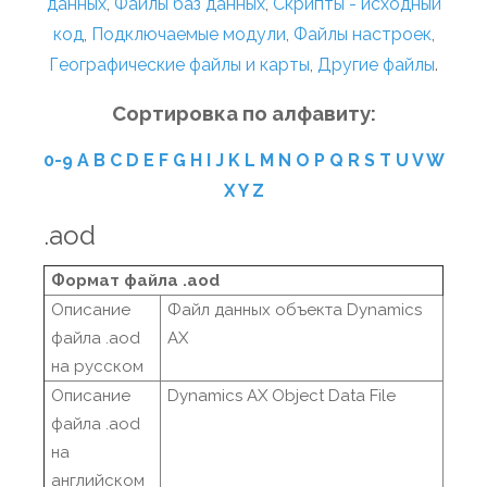
данных
,
Файлы баз данных
,
Скрипты - исходный
код
,
Подключаемые модули
,
Файлы настроек
,
Географические файлы и карты
,
Другие файлы
.
Сортировка по алфавиту:
0-9
A
B
C
D
E
F
G
H
I
J
K
L
M
N
O
P
Q
R
S
T
U
V
W
X
Y
Z
.aod
Формат файла .aod
Описание
Файл данных объекта Dynamics
файла .aod
AX
на русском
Описание
Dynamics AX Object Data File
файла .aod
на
английском