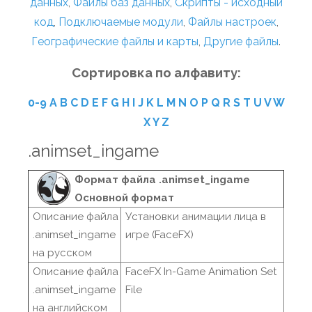
данных
,
Файлы баз данных
,
Скрипты - исходный
код
,
Подключаемые модули
,
Файлы настроек
,
Географические файлы и карты
,
Другие файлы
.
Сортировка по алфавиту:
0-9
A
B
C
D
E
F
G
H
I
J
K
L
M
N
O
P
Q
R
S
T
U
V
W
X
Y
Z
.animset_ingame
Формат файла .animset_ingame
Основной формат
Описание файла
Установки анимации лица в
.animset_ingame
игре (FaceFX)
на русском
Описание файла
FaceFX In-Game Animation Set
.animset_ingame
File
на английском