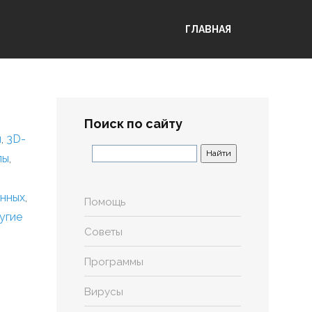
ГЛАВНАЯ
Поиск по сайту
я
,
3D-
лы
,
анных
,
Помощь
угие
Советы
Программы
Вирусы