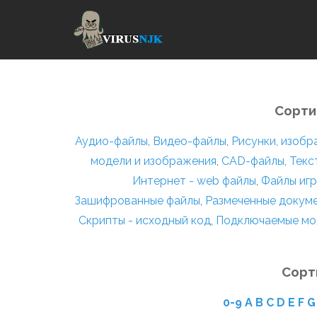
Сорти
Аудио-файлы
,
Видео-файлы
,
Рисунки, изоб
модели и изображения
,
CAD-файлы
,
Текс
Интернет - web файлы
,
Файлы игр
Зашифрованные файлы
,
Размеченные докум
Скрипты - исходный код
,
Подключаемые мо
Сорт
0-9
A
B
C
D
E
F
G