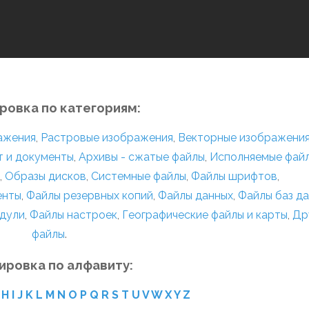
ровка по категориям:
ражения
,
Растровые изображения
,
Векторные изображени
т и документы
,
Архивы - сжатые файлы
,
Исполняемые фай
,
Образы дисков
,
Системные файлы
,
Файлы шрифтов
,
енты
,
Файлы резервных копий
,
Файлы данных
,
Файлы баз д
дули
,
Файлы настроек
,
Географические файлы и карты
,
Др
файлы
.
ировка по алфавиту:
H
I
J
K
L
M
N
O
P
Q
R
S
T
U
V
W
X
Y
Z