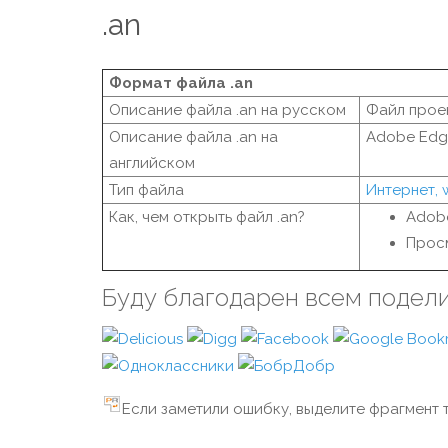
.an
Формат файла .an
Описание файла .an на русском
Файл прое
Описание файла .an на
Adobe Edge
английском
Тип файла
Интернет,
Как, чем открыть файл .an?
Adob
Прос
Буду благодарен всем подел
Если заметили ошибку, выделите фрагмент т