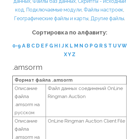
данных
,
Файлы баз данных
,
Скрипты - исходный
код
,
Подключаемые модули
,
Файлы настроек
,
Географические файлы и карты
,
Другие файлы
.
Сортировка по алфавиту:
0-9
A
B
C
D
E
F
G
H
I
J
K
L
M
N
O
P
Q
R
S
T
U
V
W
X
Y
Z
.amsorm
Формат файла .amsorm
Описание
Файл данных соединений OnLine
файла
Ringman Auction
.amsorm на
русском
Описание
OnLine Ringman Auction Client File
файла
.amsorm на