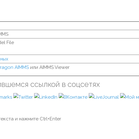
IMMS
l File
нных
ragon AIMMS
или AIMMS Viewer
ившемся ссылкой в соцсетях
екста и нажмите Ctrl+Enter