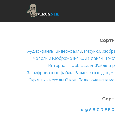
Сорти
Аудио-файлы
,
Видео-файлы
,
Рисунки, изоб
модели и изображения
,
CAD-файлы
,
Текс
Интернет - web файлы
,
Файлы игр
Зашифрованные файлы
,
Размеченные докум
Скрипты - исходный код
,
Подключаемые мо
Сорт
0-9
A
B
C
D
E
F
G