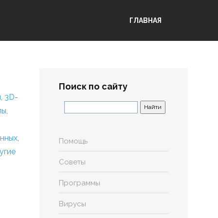
ГЛАВНАЯ
Поиск по сайту
я
,
3D-
лы
,
анных
,
Помощь
угие
Советы
Программы
Вирусы