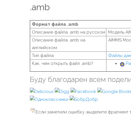
.amb
Формат файла .amb
Описание файла .amb на русском
Модель A
Описание файла .amb на
AIMMS Mode
английском
Тип файла
Файлы да
Как, чем открыть файл .amb?
Pa
Буду благодарен всем подел
Если заметили ошибку, выделите фрагмент т