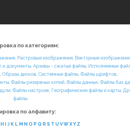
ровка по категориям:
ражения
,
Растровые изображения
,
Векторные изображени
т и документы
,
Архивы - сжатые файлы
,
Исполняемые фай
,
Образы дисков
,
Системные файлы
,
Файлы шрифтов
,
енты
,
Файлы резервных копий
,
Файлы данных
,
Файлы баз д
дули
,
Файлы настроек
,
Географические файлы и карты
,
Др
файлы
.
ировка по алфавиту:
H
I
J
K
L
M
N
O
P
Q
R
S
T
U
V
W
X
Y
Z