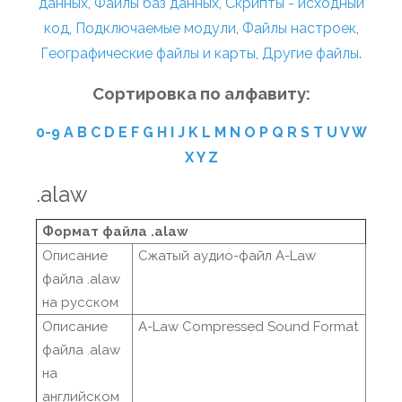
данных
,
Файлы баз данных
,
Скрипты - исходный
код
,
Подключаемые модули
,
Файлы настроек
,
Географические файлы и карты
,
Другие файлы
.
Сортировка по алфавиту:
0-9
A
B
C
D
E
F
G
H
I
J
K
L
M
N
O
P
Q
R
S
T
U
V
W
X
Y
Z
.alaw
Формат файла .alaw
Описание
Сжатый аудио-файл A-Law
файла .alaw
на русском
Описание
A-Law Compressed Sound Format
файла .alaw
на
английском