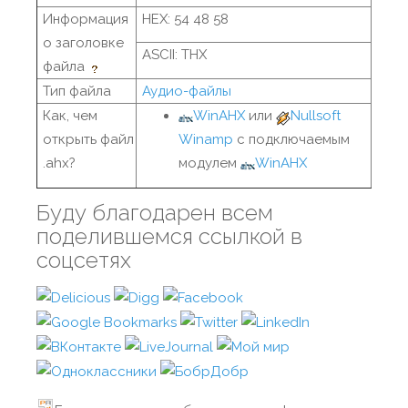
Информация
HEX: 54 48 58
о заголовке
ASCII: THX
файла
Тип файла
Аудио-файлы
Как, чем
WinAHX
или
Nullsoft
открыть файл
Winamp
с подключаемым
.ahx?
модулем
WinAHX
Буду благодарен всем
поделившемся ссылкой в
соцсетях