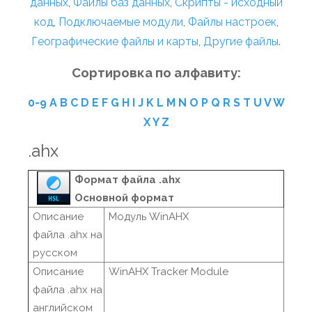
данных
,
Файлы баз данных
,
Скрипты - исходный
код
,
Подключаемые модули
,
Файлы настроек
,
Географические файлы и карты
,
Другие файлы
.
Сортировка по алфавиту:
0-9
A
B
C
D
E
F
G
H
I
J
K
L
M
N
O
P
Q
R
S
T
U
V
W
X
Y
Z
.ahx
Формат файла .ahx
Основной формат
Описание
Модуль WinAHX
файла .ahx на
русском
Описание
WinAHX Tracker Module
файла .ahx на
английском