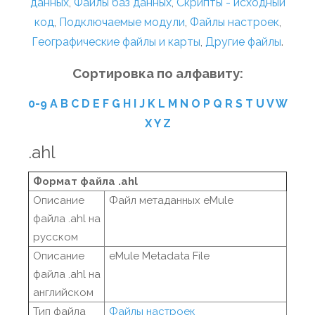
данных
,
Файлы баз данных
,
Скрипты - исходный
код
,
Подключаемые модули
,
Файлы настроек
,
Географические файлы и карты
,
Другие файлы
.
Сортировка по алфавиту:
0-9
A
B
C
D
E
F
G
H
I
J
K
L
M
N
O
P
Q
R
S
T
U
V
W
X
Y
Z
.ahl
Формат файла .ahl
Описание
Файл метаданных eMule
файла .ahl на
русском
Описание
eMule Metadata File
файла .ahl на
английском
Тип файла
Файлы настроек