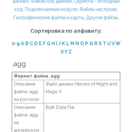
данных
,
Файлы баз данных
,
Скрипты - исходный
код
,
Подключаемые модули
,
Файлы настроек
,
Географические файлы и карты
,
Другие файлы
.
Сортировка по алфавиту:
0-9
A
B
C
D
E
F
G
H
I
J
K
L
M
N
O
P
Q
R
S
T
U
V
W
X
Y
Z
.agg
Формат файла .agg
Описание
Файл данных Heroes of Might and
файла .agg
Magic II
на русском
Описание
Bulk Data File
файла .agg
на
английском