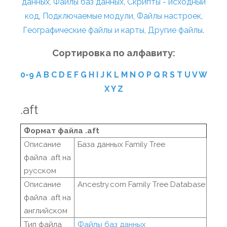
данных
,
Файлы баз данных
,
Скрипты - исходный
код
,
Подключаемые модули
,
Файлы настроек
,
Географические файлы и карты
,
Другие файлы
.
Сортировка по алфавиту:
0-9
A
B
C
D
E
F
G
H
I
J
K
L
M
N
O
P
Q
R
S
T
U
V
W
X
Y
Z
.aft
Формат файла .aft
Описание
База данных Family Tree
файла .aft на
русском
Описание
Ancestry.com Family Tree Database
файла .aft на
английском
Тип файла
Файлы баз данных