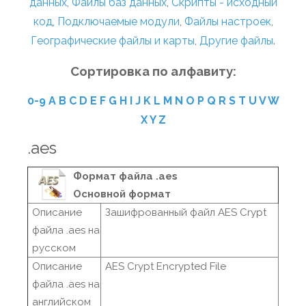
данных
,
Файлы баз данных
,
Скрипты - исходный
код
,
Подключаемые модули
,
Файлы настроек
,
Географические файлы и карты
,
Другие файлы
.
Сортировка по алфавиту:
0-9
A
B
C
D
E
F
G
H
I
J
K
L
M
N
O
P
Q
R
S
T
U
V
W
X
Y
Z
.aes
Формат файла .aes
Основной формат
Описание
Зашифрованный файл AES Crypt
файла .aes на
русском
Описание
AES Crypt Encrypted File
файла .aes на
английском