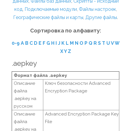
данных
,
Файлы баз данных
,
Скрипты - исходный
код
,
Подключаемые модули
,
Файлы настроек
,
Географические файлы и карты
,
Другие файлы
.
Сортировка по алфавиту:
0-9
A
B
C
D
E
F
G
H
I
J
K
L
M
N
O
P
Q
R
S
T
U
V
W
X
Y
Z
.aepkey
Формат файла .aepkey
Описание
Ключ безопасности Advanced
файла
Encryption Package
.aepkey на
русском
Описание
Advanced Encryption Package Key
файла
File
.aepkey на