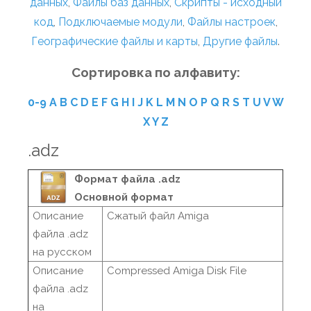
данных
,
Файлы баз данных
,
Скрипты - исходный
код
,
Подключаемые модули
,
Файлы настроек
,
Географические файлы и карты
,
Другие файлы
.
Сортировка по алфавиту:
0-9
A
B
C
D
E
F
G
H
I
J
K
L
M
N
O
P
Q
R
S
T
U
V
W
X
Y
Z
.adz
Формат файла .adz
Основной формат
Описание
Сжатый файл Amiga
файла .adz
на русском
Описание
Compressed Amiga Disk File
файла .adz
на