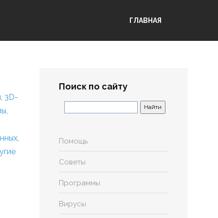
ГЛАВНАЯ
Поиск по сайту
я
,
3D-
лы
,
анных
,
Помощь
угие
Советы
Программы
Вирусы