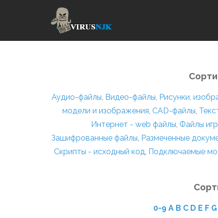
Сорти
Аудио-файлы
,
Видео-файлы
,
Рисунки, изоб
модели и изображения
,
CAD-файлы
,
Текс
Интернет - web файлы
,
Файлы игр
Зашифрованные файлы
,
Размеченные докум
Скрипты - исходный код
,
Подключаемые мо
Сорт
0-9
A
B
C
D
E
F
G