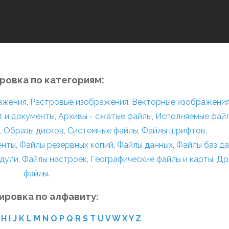
ровка по категориям:
ражения
,
Растровые изображения
,
Векторные изображени
т и документы
,
Архивы - сжатые файлы
,
Исполняемые фай
,
Образы дисков
,
Системные файлы
,
Файлы шрифтов
,
енты
,
Файлы резервных копий
,
Файлы данных
,
Файлы баз д
дули
,
Файлы настроек
,
Географические файлы и карты
,
Др
файлы
.
ировка по алфавиту:
H
I
J
K
L
M
N
O
P
Q
R
S
T
U
V
W
X
Y
Z