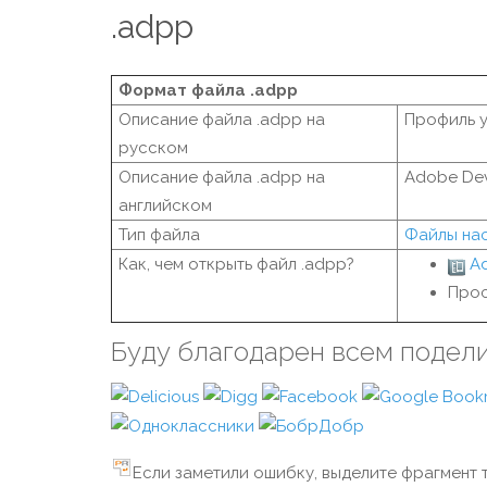
.adpp
Формат файла .adpp
Описание файла .adpp на
Профиль у
русском
Описание файла .adpp на
Adobe Dev
английском
Тип файла
Файлы на
Как, чем открыть файл .adpp?
Ad
Прос
Буду благодарен всем подел
Если заметили ошибку, выделите фрагмент т