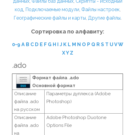
данных
,
Файлы баз данных
,
Скрипты - исходный
код
,
Подключаемые модули
,
Файлы настроек
,
Географические файлы и карты
,
Другие файлы
.
Сортировка по алфавиту:
0-9
A
B
C
D
E
F
G
H
I
J
K
L
M
N
O
P
Q
R
S
T
U
V
W
X
Y
Z
.ado
Формат файла .ado
Основной формат
Описание
Параметры дуплекса (Adobe
файла .ado
Photoshop)
на русском
Описание
Adobe Photoshop Duotone
файла .ado
Options File
на