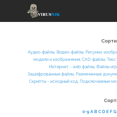
Сорти
Аудио-файлы
,
Видео-файлы
,
Рисунки, изоб
модели и изображения
,
CAD-файлы
,
Текс
Интернет - web файлы
,
Файлы игр
Зашифрованные файлы
,
Размеченные докум
Скрипты - исходный код
,
Подключаемые мо
Сорт
0-9
A
B
C
D
E
F
G