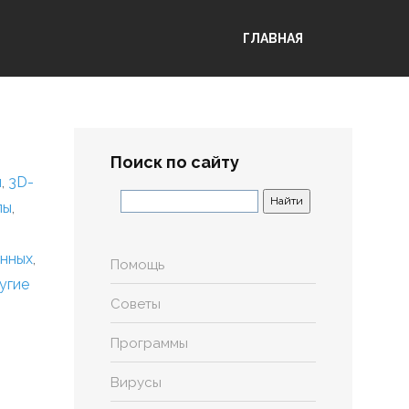
ГЛАВНАЯ
Поиск по сайту
я
,
3D-
лы
,
анных
,
Помощь
угие
Советы
Программы
Вирусы