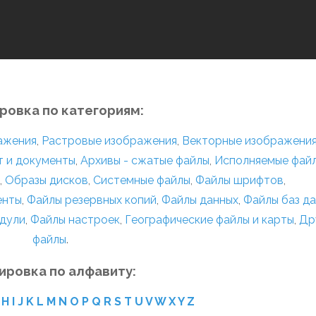
ровка по категориям:
ражения
,
Растровые изображения
,
Векторные изображени
т и документы
,
Архивы - сжатые файлы
,
Исполняемые фай
,
Образы дисков
,
Системные файлы
,
Файлы шрифтов
,
енты
,
Файлы резервных копий
,
Файлы данных
,
Файлы баз д
дули
,
Файлы настроек
,
Географические файлы и карты
,
Др
файлы
.
ировка по алфавиту:
H
I
J
K
L
M
N
O
P
Q
R
S
T
U
V
W
X
Y
Z