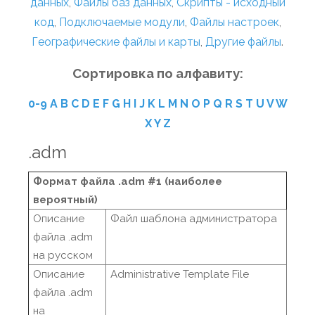
данных
,
Файлы баз данных
,
Скрипты - исходный
код
,
Подключаемые модули
,
Файлы настроек
,
Географические файлы и карты
,
Другие файлы
.
Сортировка по алфавиту:
0-9
A
B
C
D
E
F
G
H
I
J
K
L
M
N
O
P
Q
R
S
T
U
V
W
X
Y
Z
.adm
Формат файла .adm #1 (наиболее
вероятный)
Описание
Файл шаблона администратора
файла .adm
на русском
Описание
Administrative Template File
файла .adm
на