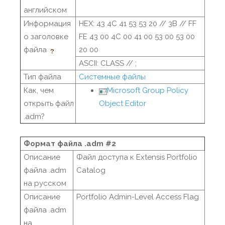
английском
Информация
HEX: 43 4C 41 53 53 20 // 3B // FF
о заголовке
FE 43 00 4C 00 41 00 53 00 53 00
файла
20 00
ASCII: CLASS // ;
Тип файла
Системные файлы
Как, чем
Microsoft Group Policy
открыть файл
Object Editor
.adm?
Формат файла .adm #2
Описание
Файл доступа к Extensis Portfolio
файла .adm
Catalog
на русском
Описание
Portfolio Admin-Level Access Flag
файла .adm
на