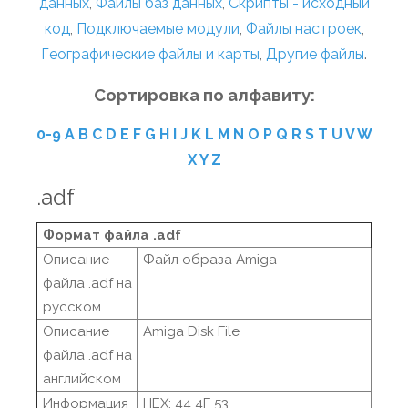
данных
,
Файлы баз данных
,
Скрипты - исходный
код
,
Подключаемые модули
,
Файлы настроек
,
Географические файлы и карты
,
Другие файлы
.
Сортировка по алфавиту:
0-9
A
B
C
D
E
F
G
H
I
J
K
L
M
N
O
P
Q
R
S
T
U
V
W
X
Y
Z
.adf
Формат файла .adf
Описание
Файл образа Amiga
файла .adf на
русском
Описание
Amiga Disk File
файла .adf на
английском
Информация
HEX: 44 4F 53