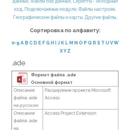
данных
,
Файлы баз данных
,
Скрипты - исходный
код
,
Подключаемые модули
,
Файлы настроек
,
Географические файлы и карты
,
Другие файлы
.
Сортировка по алфавиту:
0-9
A
B
C
D
E
F
G
H
I
J
K
L
M
N
O
P
Q
R
S
T
U
V
W
X
Y
Z
.ade
Формат файла .ade
Основной формат
Описание
Расширение проекта Microsoft
файла .ade
Access
на русском
Описание
Access Project Extension
файла .ade
на