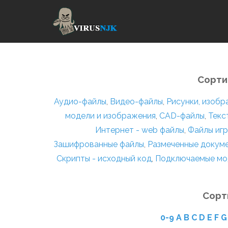
Сорти
Аудио-файлы
,
Видео-файлы
,
Рисунки, изоб
модели и изображения
,
CAD-файлы
,
Текс
Интернет - web файлы
,
Файлы игр
Зашифрованные файлы
,
Размеченные докум
Скрипты - исходный код
,
Подключаемые мо
Сорт
0-9
A
B
C
D
E
F
G