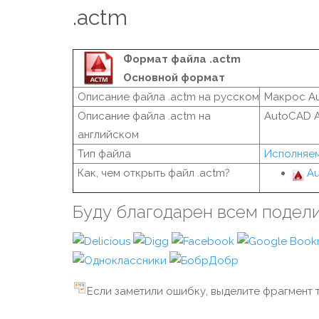
.actm
Формат файла .actm
Основной формат
Описание файла .actm на русском
Макрос A
Описание файла .actm на
AutoCAD A
английском
Тип файла
Исполняе
Как, чем открыть файл .actm?
Au
Буду благодарен всем подел
Если заметили ошибку, выделите фрагмент т