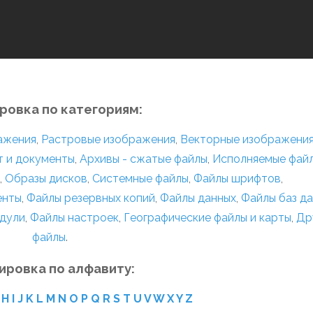
ровка по категориям:
ражения
,
Растровые изображения
,
Векторные изображени
т и документы
,
Архивы - сжатые файлы
,
Исполняемые фай
,
Образы дисков
,
Системные файлы
,
Файлы шрифтов
,
енты
,
Файлы резервных копий
,
Файлы данных
,
Файлы баз д
дули
,
Файлы настроек
,
Географические файлы и карты
,
Др
файлы
.
ировка по алфавиту:
H
I
J
K
L
M
N
O
P
Q
R
S
T
U
V
W
X
Y
Z