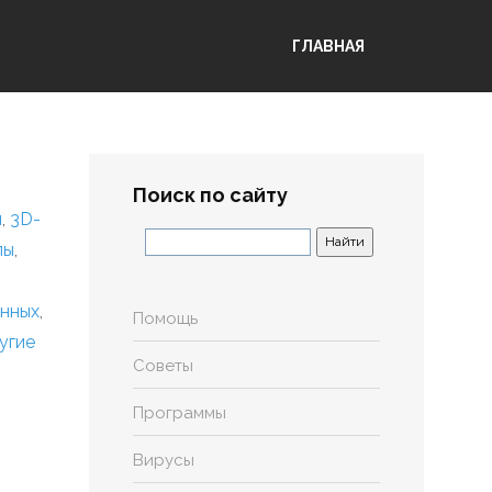
ГЛАВНАЯ
Поиск по сайту
я
,
3D-
лы
,
анных
,
Помощь
угие
Советы
Программы
Вирусы