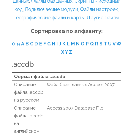
данных
,
Файлы баз данных
,
Скрипты - исходный
код
,
Подключаемые модули
,
Файлы настроек
,
Географические файлы и карты
,
Другие файлы
.
Сортировка по алфавиту:
0-9
A
B
C
D
E
F
G
H
I
J
K
L
M
N
O
P
Q
R
S
T
U
V
W
X
Y
Z
.accdb
Формат файла .accdb
Описание
Файл базы данных Access 2007
файла .accdb
на русском
Описание
Access 2007 Database File
файла .accdb
на
английском