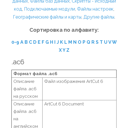
данных
,
Файлы баз данных
,
Скрипты - исходный
код
,
Подключаемые модули
,
Файлы настроек
,
Географические файлы и карты
,
Другие файлы
.
Сортировка по алфавиту:
0-9
A
B
C
D
E
F
G
H
I
J
K
L
M
N
O
P
Q
R
S
T
U
V
W
X
Y
Z
.ac6
Формат файла .ac6
Описание
Файл изображения ArtCut 6
файла .ac6
на русском
Описание
ArtCut 6 Document
файла .ac6
на
английском