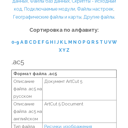
данных
,
Файлы баз данных
,
Скрипты - исходный
код
,
Подключаемые модули
,
Файлы настроек
,
Географические файлы и карты
,
Другие файлы
.
Сортировка по алфавиту:
0-9
A
B
C
D
E
F
G
H
I
J
K
L
M
N
O
P
Q
R
S
T
U
V
W
X
Y
Z
.ac5
Формат файла .ac5
Описание
Документ ArtCut 5
файла .ac5 на
русском
Описание
ArtCut 5 Document
файла .ac5 на
английском
Тип файла
Рисунки, изображения