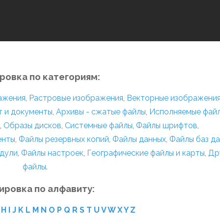
ровка по категориям:
ражения
,
Растровые изображения
,
Векторные изображени
т и документы
,
Архивы - сжатые файлы
,
Исполняемые фай
,
Образы дисков
,
Системные файлы
,
Файлы шрифтов
,
енты
,
Файлы резервных копий
,
Файлы данных
,
Файлы баз д
дули
,
Файлы настроек
,
Географические файлы и карты
,
Др
файлы
.
ировка по алфавиту:
H
I
J
K
L
M
N
O
P
Q
R
S
T
U
V
W
X
Y
Z