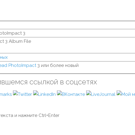
otoImpact 3
t 3 Album File
ных
ead PhotoImpact
3 или более новый
ившемся ссылкой в соцсетях
екста и нажмите Ctrl+Enter