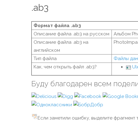
.ab3
Формат файла .ab3
Описание файла .ab3 на русском
Альбом Ph
Описание файла .ab3 на
PhotoImpac
английском
Тип файла
Файлы дан
Как, чем открыть файл .ab3?
Ul
Буду благодарен всем подел
Если заметили ошибку, выделите фрагмент т