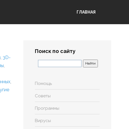
ГЛАВНАЯ
Поиск по сайту
я
,
3D-
лы
,
анных
,
Помощь
угие
Советы
Программы
Вирусы