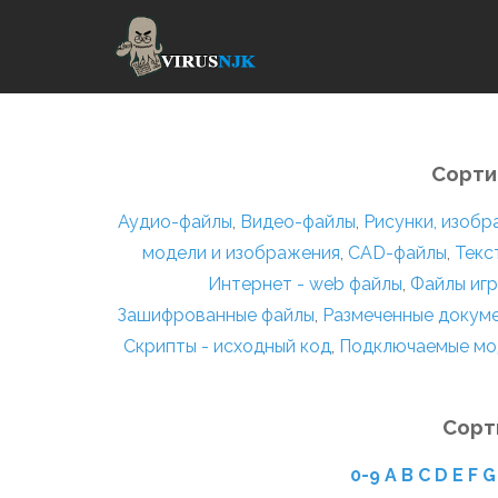
Сорти
Аудио-файлы
,
Видео-файлы
,
Рисунки, изоб
модели и изображения
,
CAD-файлы
,
Текс
Интернет - web файлы
,
Файлы игр
Зашифрованные файлы
,
Размеченные докум
Скрипты - исходный код
,
Подключаемые мо
Сорт
0-9
A
B
C
D
E
F
G