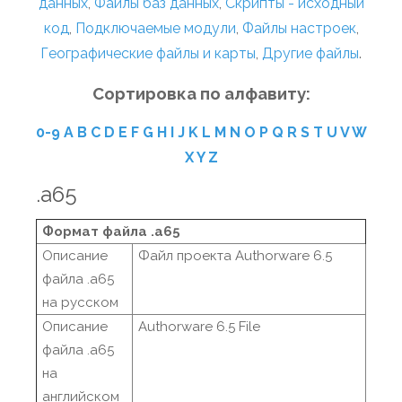
данных
,
Файлы баз данных
,
Скрипты - исходный
код
,
Подключаемые модули
,
Файлы настроек
,
Географические файлы и карты
,
Другие файлы
.
Сортировка по алфавиту:
0-9
A
B
C
D
E
F
G
H
I
J
K
L
M
N
O
P
Q
R
S
T
U
V
W
X
Y
Z
.a65
Формат файла .a65
Описание
Файл проекта Authorware 6.5
файла .a65
на русском
Описание
Authorware 6.5 File
файла .a65
на
английском