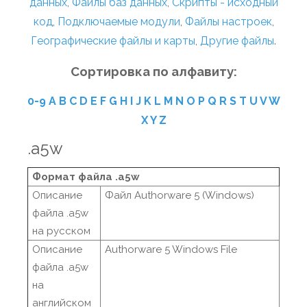
данных
,
Файлы баз данных
,
Скрипты - исходный
код
,
Подключаемые модули
,
Файлы настроек
,
Географические файлы и карты
,
Другие файлы
.
Сортировка по алфавиту:
0-9
A
B
C
D
E
F
G
H
I
J
K
L
M
N
O
P
Q
R
S
T
U
V
W
X
Y
Z
.a5w
Формат файла .a5w
Описание
Файл Authorware 5 (Windows)
файла .a5w
на русском
Описание
Authorware 5 Windows File
файла .a5w
на
английском