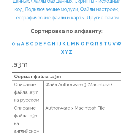
данных
,
Файлы баз данных
,
Скрипты - исходный
код
,
Подключаемые модули
,
Файлы настроек
,
Географические файлы и карты
,
Другие файлы
.
Сортировка по алфавиту:
0-9
A
B
C
D
E
F
G
H
I
J
K
L
M
N
O
P
Q
R
S
T
U
V
W
X
Y
Z
.a3m
Формат файла .a3m
Описание
Файл Authorware 3 (Macintosh)
файла .a3m
на русском
Описание
Authorware 3 Macintosh File
файла .a3m
на
английском