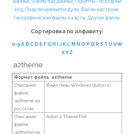
данных
,
Файлы баз данных
,
Скрипты - исходный
код
,
Подключаемые модули
,
Файлы настроек
,
Географические файлы и карты
,
Другие файлы
.
Сортировка по алфавиту:
0-9
A
B
C
D
E
F
G
H
I
J
K
L
M
N
O
P
Q
R
S
T
U
V
W
X
Y
Z
.a2theme
Формат файла .a2theme
Описание
Файл темы Windows (Aston 2)
файла
.a2theme на
русском
Описание
Aston 2 Theme File
файла
.a2theme на