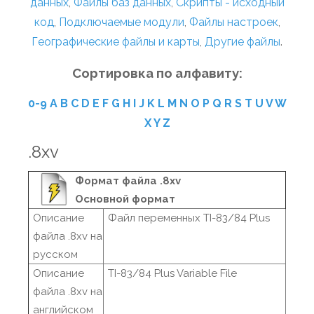
данных
,
Файлы баз данных
,
Скрипты - исходный
код
,
Подключаемые модули
,
Файлы настроек
,
Географические файлы и карты
,
Другие файлы
.
Сортировка по алфавиту:
0-9
A
B
C
D
E
F
G
H
I
J
K
L
M
N
O
P
Q
R
S
T
U
V
W
X
Y
Z
.8xv
Формат файла .8xv
Основной формат
Описание
Файл переменных TI-83/84 Plus
файла .8xv на
русском
Описание
TI-83/84 Plus Variable File
файла .8xv на
английском