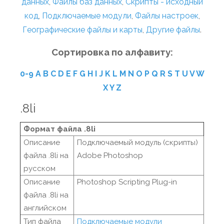
данных
,
Файлы баз данных
,
Скрипты - исходный
код
,
Подключаемые модули
,
Файлы настроек
,
Географические файлы и карты
,
Другие файлы
.
Сортировка по алфавиту:
0-9
A
B
C
D
E
F
G
H
I
J
K
L
M
N
O
P
Q
R
S
T
U
V
W
X
Y
Z
.8li
Формат файла .8li
Описание
Подключаемый модуль (скрипты)
файла .8li на
Adobe Photoshop
русском
Описание
Photoshop Scripting Plug-in
файла .8li на
английском
Тип файла
Подключаемые модули