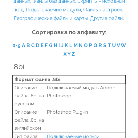
данных
,
Файлы баз данных
,
Скрипты - исходный
код
,
Подключаемые модули
,
Файлы настроек
,
Географические файлы и карты
,
Другие файлы
.
Сортировка по алфавиту:
0-9
A
B
C
D
E
F
G
H
I
J
K
L
M
N
O
P
Q
R
S
T
U
V
W
X
Y
Z
.8bi
Формат файла .8bi
Описание
Подключаемый модуль Adobe
файла .8bi на
Photoshop
русском
Описание
Photoshop Plug-in
файла .8bi на
английском
Тип файла
Подключаемые модули