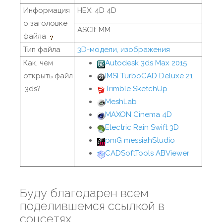
Информация
HEX: 4D 4D
о заголовке
ASCII: MM
файла
Тип файла
3D-модели, изображения
Как, чем
Autodesk 3ds Max 2015
открыть файл
IMSI TurboCAD Deluxe 21
.3ds?
Trimble SketchUp
MeshLab
MAXON Cinema 4D
Electric Rain Swift 3D
pmG messiahStudio
CADSoftTools ABViewer
Буду благодарен всем
поделившемся ссылкой в
соцсетях