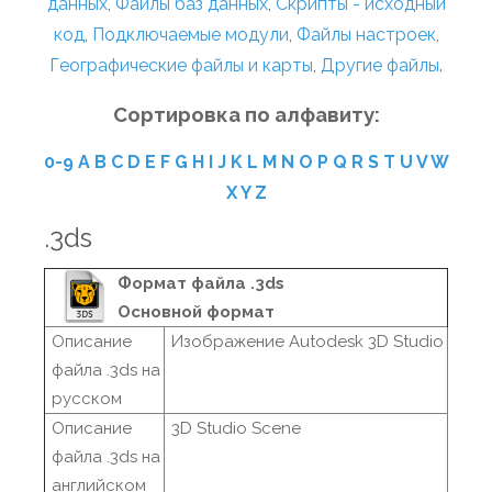
данных
,
Файлы баз данных
,
Скрипты - исходный
код
,
Подключаемые модули
,
Файлы настроек
,
Географические файлы и карты
,
Другие файлы
.
Сортировка по алфавиту:
0-9
A
B
C
D
E
F
G
H
I
J
K
L
M
N
O
P
Q
R
S
T
U
V
W
X
Y
Z
.3ds
Формат файла .3ds
Основной формат
Описание
Изображение Autodesk 3D Studio
файла .3ds на
русском
Описание
3D Studio Scene
файла .3ds на
английском